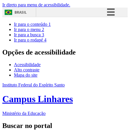
Ir direto para menu de acessibilidade.
BRASIL
Simplifique!
Ir para o conteúdo
1
Ir para o menu
2
Comunica BR
Ir para a busca
3
Ir para o rodapé
4
Participe
Acesso à informação
Opções de acessibilidade
Legislação
Acessibilidade
Canais
Alto contraste
Mapa do site
Instituto Federal do Espírito Santo
Campus Linhares
Ministério da Educação
Buscar no portal