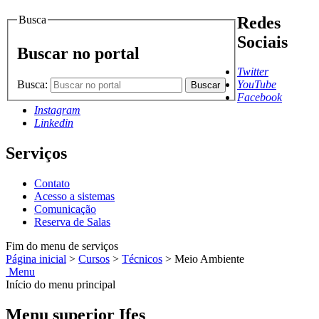
Busca
Redes
Sociais
Buscar no portal
Twitter
Busca:
YouTube
Buscar
Facebook
Instagram
Linkedin
Serviços
Contato
Acesso a sistemas
Comunicação
Reserva de Salas
Fim do menu de serviços
Página inicial
>
Cursos
>
Técnicos
>
Meio Ambiente
Menu
Início do menu principal
Menu superior Ifes