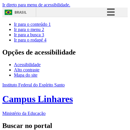
Ir direto para menu de acessibilidade.
BRASIL
Simplifique!
Ir para o conteúdo
1
Ir para o menu
2
Comunica BR
Ir para a busca
3
Ir para o rodapé
4
Participe
Acesso à informação
Opções de acessibilidade
Legislação
Acessibilidade
Canais
Alto contraste
Mapa do site
Instituto Federal do Espírito Santo
Campus Linhares
Ministério da Educação
Buscar no portal