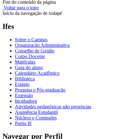
Fim do conteúdo da página
Voltar para o topo
Início da navegação de rodapé
Ifes
Sobre o Campus
Organização Administrativa
Conselho de Gestão
Corpo Docente
Matrículas
Guia do aluno
Calendário Acadêmico
Biblioteca
Estágio
Pesquisa e Pós-graduação
Extensão
Incubadora
Atividades pedagógicas não presencias
Assistência Estudantil
Núcleos e Comissões
Partiu IF
Navegar por Perfil