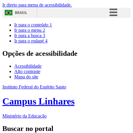
Ir direto para menu de acessibilidade.
BRASIL
Simplifique!
Ir para o conteúdo
1
Ir para o menu
2
Comunica BR
Ir para a busca
3
Ir para o rodapé
4
Participe
Acesso à informação
Opções de acessibilidade
Legislação
Acessibilidade
Canais
Alto contraste
Mapa do site
Instituto Federal do Espírito Santo
Campus Linhares
Ministério da Educação
Buscar no portal