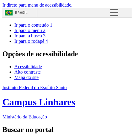
Ir direto para menu de acessibilidade.
BRASIL
Simplifique!
Ir para o conteúdo
1
Ir para o menu
2
Comunica BR
Ir para a busca
3
Ir para o rodapé
4
Participe
Acesso à informação
Opções de acessibilidade
Legislação
Acessibilidade
Canais
Alto contraste
Mapa do site
Instituto Federal do Espírito Santo
Campus Linhares
Ministério da Educação
Buscar no portal