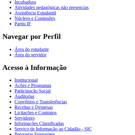
Incubadora
Atividades pedagógicas não presencias
Assistência Estudantil
Núcleos e Comissões
Partiu IF
Navegar por Perfil
Área do estudante
Área do servidor
Acesso à Informação
Institucional
Ações e Programas
Participação Social
Auditorias
Convênios e Transferências
Receitas e Despesas
Licitações e Contratos
Servidores
Informações Classificadas
Serviço de Informação ao Cidadão - SIC
Perguntas Frequentes