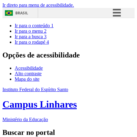
Ir direto para menu de acessibilidade.
BRASIL
Simplifique!
Ir para o conteúdo
1
Ir para o menu
2
Comunica BR
Ir para a busca
3
Ir para o rodapé
4
Participe
Acesso à informação
Opções de acessibilidade
Legislação
Acessibilidade
Canais
Alto contraste
Mapa do site
Instituto Federal do Espírito Santo
Campus Linhares
Ministério da Educação
Buscar no portal