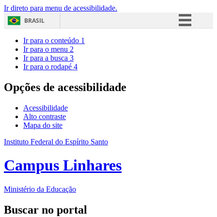
Ir direto para menu de acessibilidade.
BRASIL
Simplifique!
Ir para o conteúdo
1
Ir para o menu
2
Comunica BR
Ir para a busca
3
Ir para o rodapé
4
Participe
Acesso à informação
Opções de acessibilidade
Legislação
Acessibilidade
Canais
Alto contraste
Mapa do site
Instituto Federal do Espírito Santo
Campus Linhares
Ministério da Educação
Buscar no portal