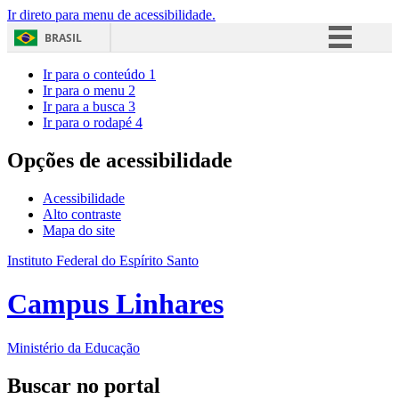
Ir direto para menu de acessibilidade.
BRASIL
Simplifique!
Ir para o conteúdo
1
Ir para o menu
2
Comunica BR
Ir para a busca
3
Ir para o rodapé
4
Participe
Acesso à informação
Opções de acessibilidade
Legislação
Acessibilidade
Canais
Alto contraste
Mapa do site
Instituto Federal do Espírito Santo
Campus Linhares
Ministério da Educação
Buscar no portal