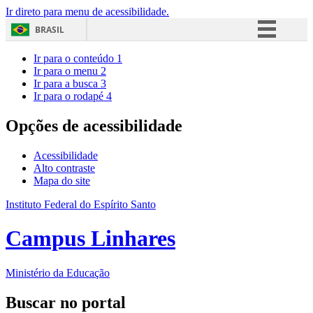
Ir direto para menu de acessibilidade.
BRASIL
Simplifique!
Ir para o conteúdo
1
Ir para o menu
2
Comunica BR
Ir para a busca
3
Ir para o rodapé
4
Participe
Acesso à informação
Opções de acessibilidade
Legislação
Acessibilidade
Canais
Alto contraste
Mapa do site
Instituto Federal do Espírito Santo
Campus Linhares
Ministério da Educação
Buscar no portal