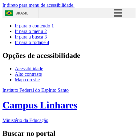
Ir direto para menu de acessibilidade.
BRASIL
Simplifique!
Ir para o conteúdo
1
Ir para o menu
2
Comunica BR
Ir para a busca
3
Ir para o rodapé
4
Participe
Acesso à informação
Opções de acessibilidade
Legislação
Acessibilidade
Canais
Alto contraste
Mapa do site
Instituto Federal do Espírito Santo
Campus Linhares
Ministério da Educação
Buscar no portal