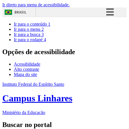
Ir direto para menu de acessibilidade.
BRASIL
Simplifique!
Ir para o conteúdo
1
Ir para o menu
2
Comunica BR
Ir para a busca
3
Ir para o rodapé
4
Participe
Acesso à informação
Opções de acessibilidade
Legislação
Acessibilidade
Canais
Alto contraste
Mapa do site
Instituto Federal do Espírito Santo
Campus Linhares
Ministério da Educação
Buscar no portal