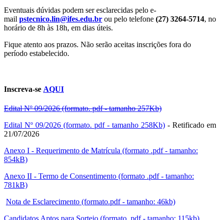
Eventuais dúvidas podem ser esclarecidas pelo e-
mail
pstecnico.lin@ifes.edu.br
ou pelo telefone
(27) 3264-5714
, no
horário de 8h às 18h, em dias úteis.
Fique atento aos prazos. Não serão aceitas inscrições fora do
período estabelecido.
Inscreva-se
AQUI
Edital Nº 09/2026 (formato. pdf - tamanho 257Kb)
Edital Nº 09/2026 (formato. pdf - tamanho 258Kb)
- Retificado em
21/07/2026
Anexo I - Requerimento de Matrícula (formato .pdf - tamanho:
854kB)
Anexo II - Termo de Consentimento (formato .pdf - tamanho:
781kB)
Nota de Esclarecimento (formato.pdf - tamanho: 46kb)
Candidatos Aptos para Sorteio (formato. pdf - tamanho: 115kb)