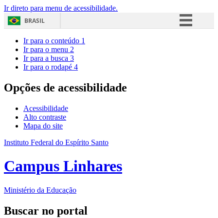
Ir direto para menu de acessibilidade.
BRASIL
Simplifique!
Ir para o conteúdo
1
Ir para o menu
2
Comunica BR
Ir para a busca
3
Ir para o rodapé
4
Participe
Acesso à informação
Opções de acessibilidade
Legislação
Acessibilidade
Canais
Alto contraste
Mapa do site
Instituto Federal do Espírito Santo
Campus Linhares
Ministério da Educação
Buscar no portal