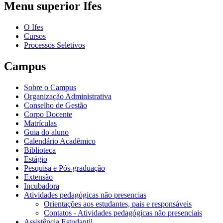
Menu superior Ifes
O Ifes
Cursos
Processos Seletivos
Campus
Sobre o Campus
Organização Administrativa
Conselho de Gestão
Corpo Docente
Matrículas
Guia do aluno
Calendário Acadêmico
Biblioteca
Estágio
Pesquisa e Pós-graduação
Extensão
Incubadora
Atividades pedagógicas não presencias
Orientações aos estudantes, pais e responsáveis
Contatos - Atividades pedagógicas não presenciais
Assistência Estudantil