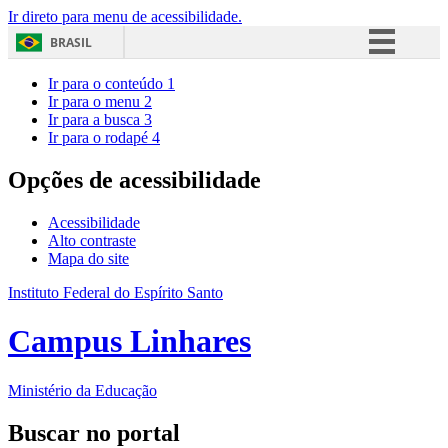
Ir direto para menu de acessibilidade.
BRASIL
Simplifique!
Ir para o conteúdo
1
Ir para o menu
2
Comunica BR
Ir para a busca
3
Ir para o rodapé
4
Participe
Acesso à informação
Opções de acessibilidade
Legislação
Acessibilidade
Canais
Alto contraste
Mapa do site
Instituto Federal do Espírito Santo
Campus Linhares
Ministério da Educação
Buscar no portal