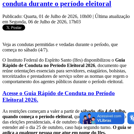
conduta durante o período eleitoral
Publicado: Quarta, 01 de Julho de 2026, 10h00
|
Última atualização
em Segunda, 06 de Julho de 2026, 17h03
Veja as condutas permitidas e vedadas durante o período, que
começa no sábado (4/7).
O Instituto Federal do Espírito Santo (Ifes) disponibilizou o
Guia
Rápido de Conduta no Período Eleitoral 2026
, documento que
reúne orientações essenciais para servidores, estagiários, bolsistas,
terceirizados e prestadores de serviço sobre as normas que regem o
comportamento dos agentes públicos durante o período eleitoral.
Acesse o
Guia Rápido de Conduta no Período
Eleitoral 2026.
As restrições começam a valer a partir de
sábado, dia 4 de julho,
quando começa o período eleitoral
, que vai até o primeiro turno
das eleições presidenciais, 4 de outubro de 2026, podendo se
estender até o dia 25 de outubro, caso haja segundo turno.
O guia se
aplica a qualquer pessoa que atue em nome do Ifes.