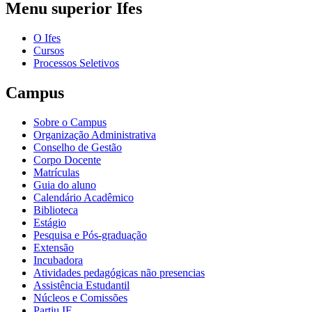
Menu superior Ifes
O Ifes
Cursos
Processos Seletivos
Campus
Sobre o Campus
Organização Administrativa
Conselho de Gestão
Corpo Docente
Matrículas
Guia do aluno
Calendário Acadêmico
Biblioteca
Estágio
Pesquisa e Pós-graduação
Extensão
Incubadora
Atividades pedagógicas não presencias
Assistência Estudantil
Núcleos e Comissões
Partiu IF