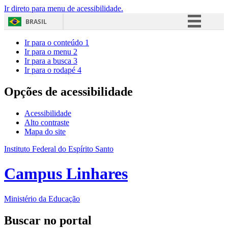
Ir direto para menu de acessibilidade.
BRASIL
Simplifique!
Ir para o conteúdo
1
Ir para o menu
2
Comunica BR
Ir para a busca
3
Ir para o rodapé
4
Participe
Acesso à informação
Opções de acessibilidade
Legislação
Acessibilidade
Canais
Alto contraste
Mapa do site
Instituto Federal do Espírito Santo
Campus Linhares
Ministério da Educação
Buscar no portal