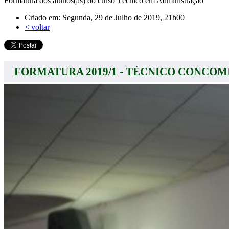
Formatura dos alunos(as) do curso Técnico em Administração
Criado em: Segunda, 29 de Julho de 2019, 21h00
< voltar
FORMATURA 2019/1 - TÉCNICO CONCO