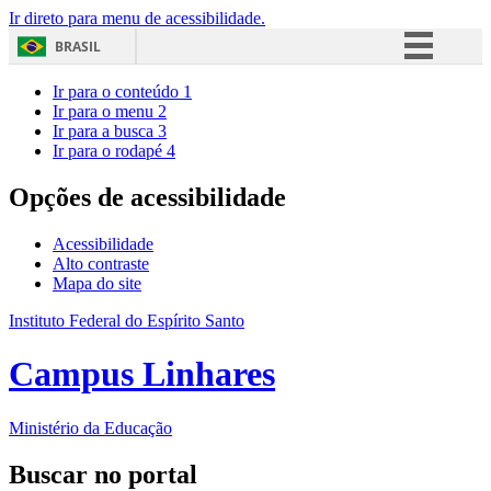
Ir direto para menu de acessibilidade.
BRASIL
Simplifique!
Ir para o conteúdo
1
Ir para o menu
2
Comunica BR
Ir para a busca
3
Ir para o rodapé
4
Participe
Acesso à informação
Opções de acessibilidade
Legislação
Acessibilidade
Canais
Alto contraste
Mapa do site
Instituto Federal do Espírito Santo
Campus Linhares
Ministério da Educação
Buscar no portal