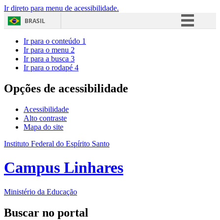
Ir direto para menu de acessibilidade.
BRASIL
Simplifique!
Ir para o conteúdo
1
Ir para o menu
2
Comunica BR
Ir para a busca
3
Ir para o rodapé
4
Participe
Acesso à informação
Opções de acessibilidade
Legislação
Acessibilidade
Canais
Alto contraste
Mapa do site
Instituto Federal do Espírito Santo
Campus Linhares
Ministério da Educação
Buscar no portal