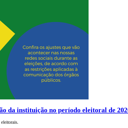
o da instituição no período eleitoral de 202
eleitorais.