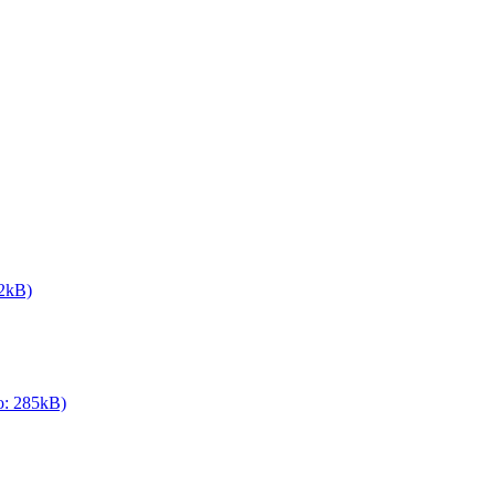
82kB)
o: 285kB)