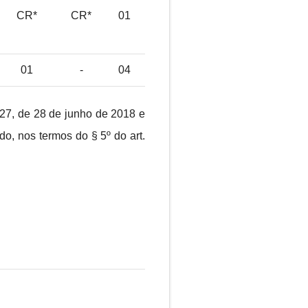
CR*
CR*
01
01
-
04
427, de 28 de junho de 2018 e
do, nos termos do § 5º do art.