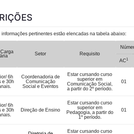
CRIÇÕES
 informações pertinentes estão elencadas na tabela abaixo:
Númer
/ Carga
Setor
Requisito
ária
1
AC
Estar cursando curso
ior/ 6h
Coordenadoria de
superior em
s e 30h
Comunicação
01
Comunicação Social,
nais.
Social e Eventos
a partir do 2º período.
Estar cursando curso
ior/ 6h
superior em
s e 30h
D
ireção de Ensino
01
Pedagogia, a partir do
nais.
1º período.
Estar cursando curso
Diretoria de