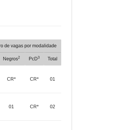
o de vagas por modalidade
2
3
Negros
PcD
Total
CR*
CR*
01
01
CR*
02