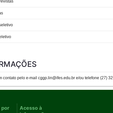
revistas
as
seletivo
letivo
ORMAÇÕES
 contato pelo e-mail cggp.lin@ifes.edu.br e/ou telefone (27) 3
 por
Acesso à