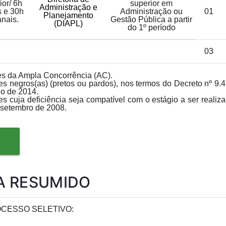
ior/ 6h
superior em
Administração e
s e 30h
Administração ou
01
Planejamento
nais.
Gestão Pública a partir
(DIAPL)
do 1º período
03
es da Ampla Concorrência (AC).
s negros(as) (pretos ou pardos), nos termos do Decreto nº 9.
ho de 2014.
 cuja deficiência seja compatível com o estágio a ser realiza
e setembro de 2008.
R
 RESUMIDO
CESSO SELETIVO: