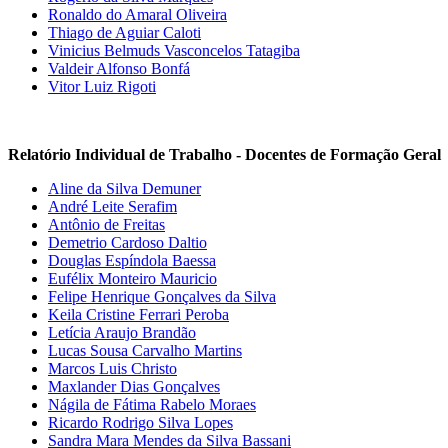
Ronaldo do Amaral Oliveira
Thiago de Aguiar Caloti
Vinicius Belmuds Vasconcelos Tatagiba
Valdeir Alfonso Bonfá
Vitor Luiz Rigoti
Relatório Individual de Trabalho - Docentes de Formação Geral
Aline da Silva Demuner
André Leite Serafim
Antônio de Freitas
Demetrio Cardoso Daltio
Douglas Espíndola Baessa
Eufélix Monteiro Mauricio
Felipe Henrique Gonçalves da Silva
Keila Cristine Ferrari Peroba
Letícia Araujo Brandão
Lucas Sousa Carvalho Martins
Marcos Luis Christo
Maxlander Dias Gonçalves
Nágila de Fátima Rabelo Moraes
Ricardo Rodrigo Silva Lopes
Sandra Mara Mendes da Silva Bassani