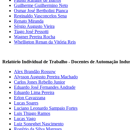
Fausto Karlaire de Barros
Guilherme Guilhermino Neto
Osmar José Bertholini Pianca
Reginaldo Vasconcelos Sena
Renato Miranda
Sérgio Augusto Vieira
Tiago José Pessotti
Wagner Pereira Rocha
Whelligton Renan da Vitória Reis
Relatório Individual de Trabalho - Docentes de Automação Indus
Alex Brandão Rossow
Alysson Augusto Pereira Machado
Carlos Jones Rebello Junior
Eduardo José Fernandes Andrade
Eduardo Lima Pereira
Erlon Cavazzana
Lucas Soares
Luciano Leonardo Sampaio Fortes
Luis Thiago Ramos
Lucas Vago
Luiz Soneghet Nascimento
Rogério da Silva Marques