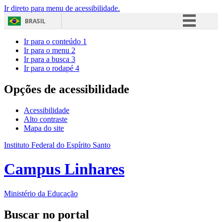
Ir direto para menu de acessibilidade.
BRASIL
Simplifique!
Ir para o conteúdo
1
Ir para o menu
2
Comunica BR
Ir para a busca
3
Ir para o rodapé
4
Participe
Acesso à informação
Opções de acessibilidade
Legislação
Acessibilidade
Canais
Alto contraste
Mapa do site
Instituto Federal do Espírito Santo
Campus Linhares
Ministério da Educação
Buscar no portal